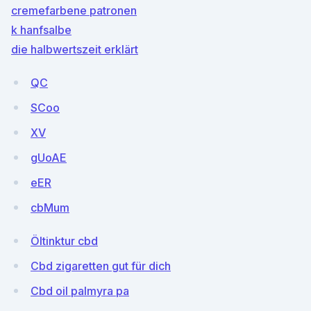
cremefarbene patronen
k hanfsalbe
die halbwertszeit erklärt
QC
SCoo
XV
gUoAE
eER
cbMum
Öltinktur cbd
Cbd zigaretten gut für dich
Cbd oil palmyra pa