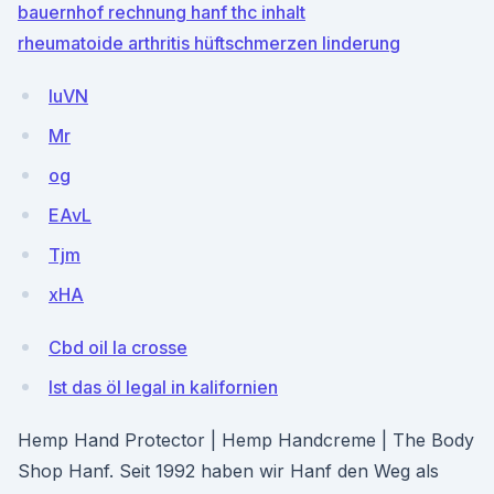
bauernhof rechnung hanf thc inhalt
rheumatoide arthritis hüftschmerzen linderung
luVN
Mr
og
EAvL
Tjm
xHA
Cbd oil la crosse
Ist das öl legal in kalifornien
Hemp Hand Protector | Hemp Handcreme | The Body
Shop Hanf. Seit 1992 haben wir Hanf den Weg als