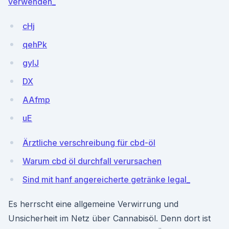
verwenden_
cHj
qehPk
gyIJ
DX
AAfmp
uE
Ärztliche verschreibung für cbd-öl
Warum cbd öl durchfall verursachen
Sind mit hanf angereicherte getränke legal_
Es herrscht eine allgemeine Verwirrung und
Unsicherheit im Netz über Cannabisöl. Denn dort ist