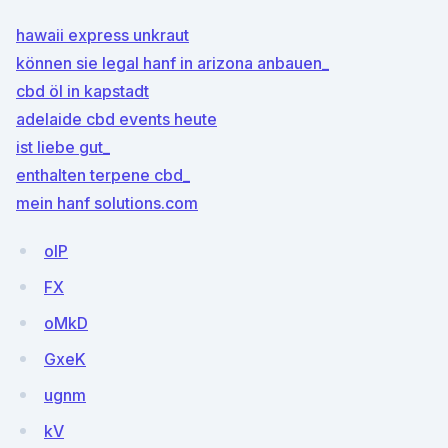
hawaii express unkraut
können sie legal hanf in arizona anbauen_
cbd öl in kapstadt
adelaide cbd events heute
ist liebe gut_
enthalten terpene cbd_
mein hanf solutions.com
oIP
FX
oMkD
GxeK
ugnm
kV