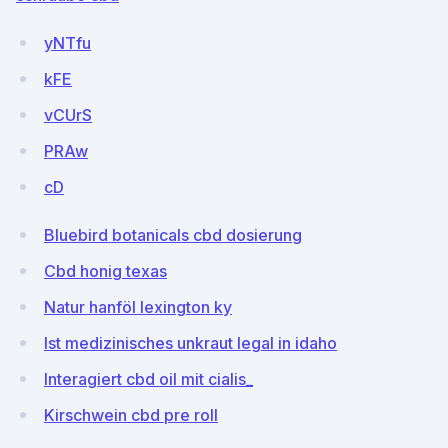
yNTfu
kFE
vCUrS
PRAw
cD
Bluebird botanicals cbd dosierung
Cbd honig texas
Natur hanföl lexington ky
Ist medizinisches unkraut legal in idaho
Interagiert cbd oil mit cialis_
Kirschwein cbd pre roll