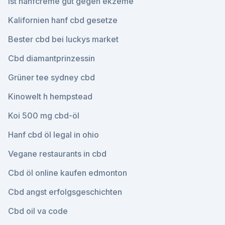
Ist hanfcreme gut gegen ekzeme
Kalifornien hanf cbd gesetze
Bester cbd bei luckys market
Cbd diamantprinzessin
Grüner tee sydney cbd
Kinowelt h hempstead
Koi 500 mg cbd-öl
Hanf cbd öl legal in ohio
Vegane restaurants in cbd
Cbd öl online kaufen edmonton
Cbd angst erfolgsgeschichten
Cbd oil va code